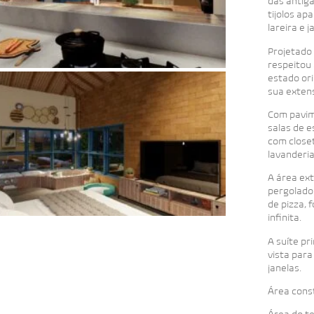
das antig
tijolos ap
lareira e 
Projetado 
respeitou 
estado or
sua exten
Com pavim
salas de e
com closet
lavanderi
A área ex
pergolado 
de pizza, 
infinita.
A suíte pr
vista para
janelas.
Área cons