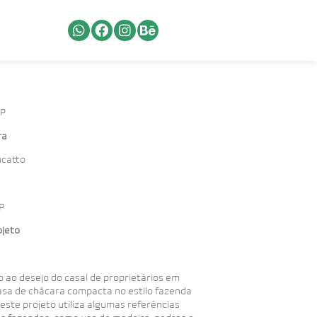
SP
ra
ncatto
P
ojeto
 ao desejo do casal de proprietários em
asa de chácara compacta no estilo fazenda
, este projeto utiliza algumas referências