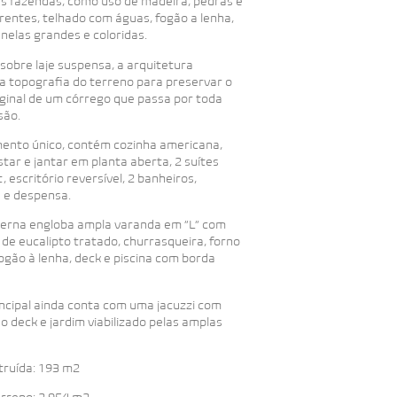
as fazendas, como uso de madeira, pedras e
arentes, telhado com águas, fogão a lenha,
janelas grandes e coloridas.
sobre laje suspensa, a arquitetura
a topografia do terreno para preservar o
iginal de um córrego que passa por toda
são.
ento único, contém cozinha americana,
star e jantar em planta aberta, 2 suítes
, escritório reversível, 2 banheiros,
a e despensa.
terna engloba ampla varanda em “L” com
de eucalipto tratado, churrasqueira, forno
fogão à lenha, deck e piscina com borda
incipal ainda conta com uma jacuzzi com
 o deck e jardim viabilizado pelas amplas
truída: 193 m2