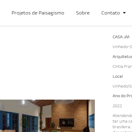
Projetos de Paisagismo
Sobre
Contato
CASA JM
Vinhedo-
Arquitetu
Cintia Fra
Local
Vinhedo/S
Ano do Pr
2022
Atendendo
ter uma c
brasileira